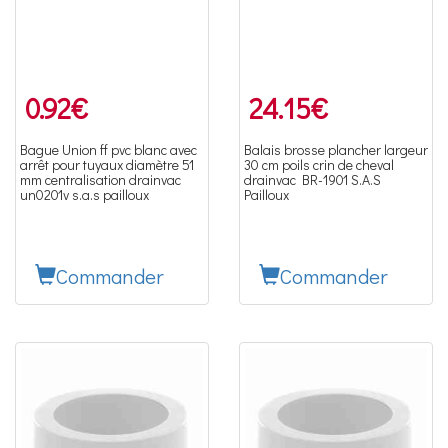
0.92
€
24.15
€
Bague Union ff pvc blanc avec
Balais brosse plancher largeur
arrêt pour tuyaux diamètre 51
30 cm poils crin de cheval
mm centralisation drainvac
drainvac BR-1901 S.A.S
un0201v s.a.s pailloux
Pailloux
Commander
Commander