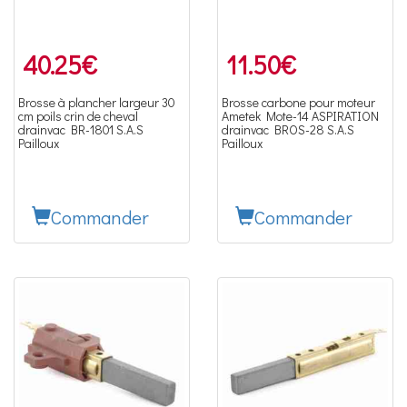
40.25
€
11.50
€
Brosse à plancher largeur 30
Brosse carbone pour moteur
cm poils crin de cheval
Ametek Mote-14 ASPIRATION
drainvac BR-1801 S.A.S
drainvac BROS-28 S.A.S
Pailloux
Pailloux
Commander
Commander