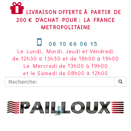
LIVRAISON
OFFERTE
LIVRAISON OFFERTE À PARTIR DE
À
200 € D'ACHAT POUR : LA FRANCE
PARTIR
METROPOLITAINE
DE
200
06 10 66 06 15
€
Le Lundi, Mardi, Jeudi et Vendredi
D'ACHAT
de 12h30 à 13h30 et de 18h00 à 19h00
POUR
Le Mercredi de 13h00 à 19h00
LA
et le Samedi de 08h00 à 12h00
FRANCE
METROPOLITAINE~