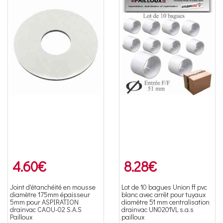
4.60
€
8.28
€
Joint d'étanchéité en mousse
Lot de 10 bagues Union ff pvc
diamètre 175mm épaisseur
blanc avec arrêt pour tuyaux
5mm pour ASPIRATION
diamètre 51 mm centralisation
drainvac CAOU-02 S.A.S
drainvac UN0201VL s.a.s
Pailloux
pailloux