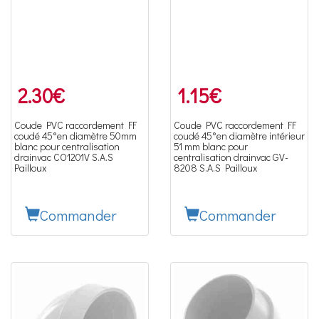
2.30
€
1.15
€
Coude PVC raccordement FF
Coude PVC raccordement FF
coudé 45°en diamètre 50mm
coudé 45°en diamètre intérieur
blanc pour centralisation
51 mm blanc pour
drainvac CO1201V S.A.S
centralisation drainvac GV-
Pailloux
8208 S.A.S Pailloux
Commander
Commander