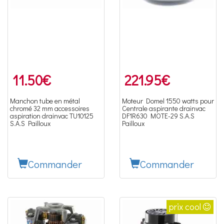
11.50
€
221.95
€
Manchon tube en métal
Moteur Domel 1550 watts pour
chromé 32 mm accessoires
Centrale aspirante drainvac
aspiration drainvac TU10125
DF1R630 MOTE-29 S.A.S
S.A.S Pailloux
Pailloux
Commander
Commander
prix cool