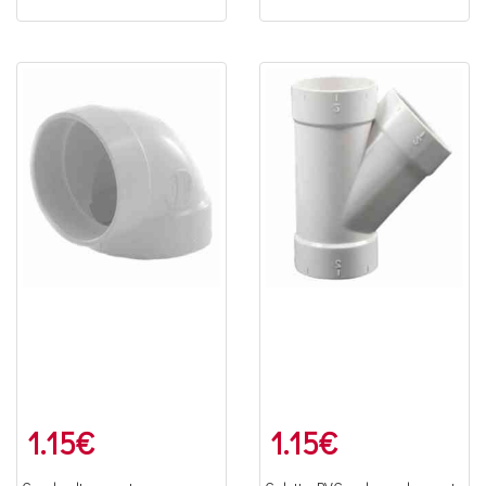
1.15
€
1.15
€