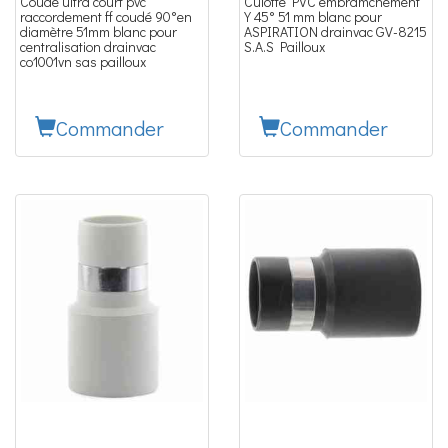
Coude ultra court pvc
Culotte PVC embramchement
raccordement ff coudé 90°en
Y 45° 51 mm blanc pour
diamètre 51mm blanc pour
ASPIRATION drainvac GV-8215
centralisation drainvac
S.A.S Pailloux
co1001vn sas pailloux
Commander
Commander