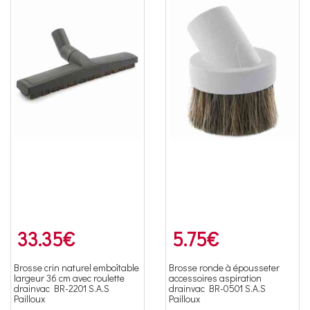
33.35
€
5.75
€
Brosse crin naturel emboîtable
Brosse ronde à épousseter
largeur 36 cm avec roulette
accessoires aspiration
drainvac BR-2201 S.A.S
drainvac BR-0501 S.A.S
Pailloux
Pailloux