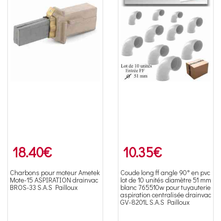
18.40
€
10.35
€
Charbons pour moteur Ametek
Coude long ff angle 90° en pvc
Mote-15 ASPIRATION drainvac
lot de 10 unités diamètre 51 mm
BROS-33 S.A.S Pailloux
blanc 765510w pour tuyauterie
aspiration centralisée drainvac
GV-8201L S.A.S Pailloux