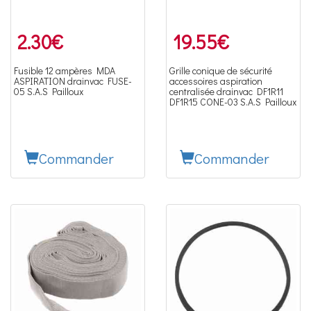
2.30
€
19.55
€
Fusible 12 ampères MDA
Grille conique de sécurité
ASPIRATION drainvac FUSE-
accessoires aspiration
05 S.A.S Pailloux
centralisée drainvac DF1R11
DF1R15 CONE-03 S.A.S Pailloux
Commander
Commander