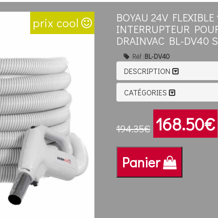
BOYAU 24V FLEXIBLE
prix cool
INTERRUPTEUR POUR
DRAINVAC BL-DV40 S
Réf :
BL-DV40
DESCRIPTION
CATÉGORIES
168.50€
194.35€
Panier