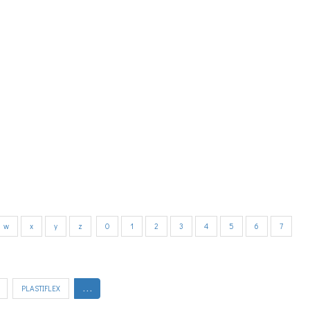
w
x
y
z
0
1
2
3
4
5
6
7
PLASTIFLEX
. . .