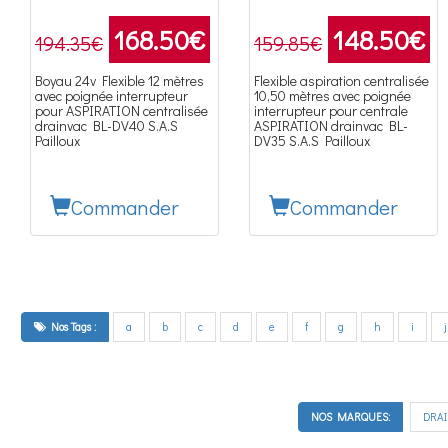
168.50
€
148.50
€
194.35€
159.85€
Boyau 24v Flexible 12 mètres
Flexible aspiration centralisée
avec poignée interrupteur
10,50 mètres avec poignée
pour ASPIRATION centralisée
interrupteur pour centrale
drainvac BL-DV40 S.A.S
ASPIRATION drainvac BL-
Pailloux
DV35 S.A.S Pailloux
Commander
Commander
Nos Tags :
a
b
c
d
e
f
g
h
i
j
NOS MARQUES:
DRA