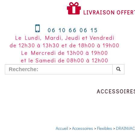
LIVRAISON
OFFERTE
LIVRAISON OFFER
À
PARTIR
06 10 66 06 15
DE
Le Lundi, Mardi, Jeudi et Vendredi
200
de 12h30 à 13h30 et de 18h00 à 19h00
€
Le Mercredi de 13h00 à 19h00
D'ACHAT
et le Samedi de 08h00 à 12h00
POUR
LA
FRANCE
METROPOLITAINE
ACCESSOIRE
Accueil
>
Accessoires
>
Flexibles
>
DRAINVAC