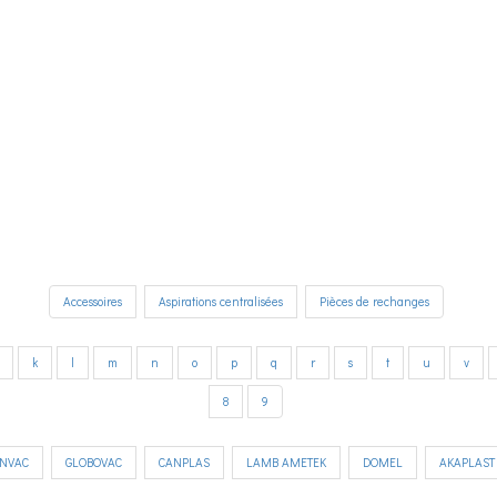
Accessoires
Aspirations centralisées
Pièces de rechanges
k
l
m
n
o
p
q
r
s
t
u
v
8
9
INVAC
GLOBOVAC
CANPLAS
LAMB AMETEK
DOMEL
AKAPLAST