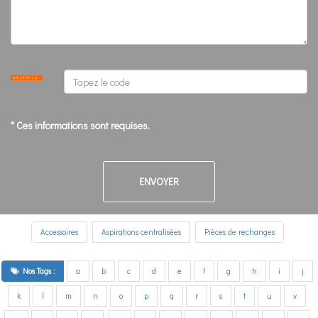
* Ces informations sont requises.
Accessoires
Aspirations centralisées
Pièces de rechanges
Nos Tags :
a
b
c
d
e
f
g
h
i
j
k
l
m
n
o
p
q
r
s
t
u
v