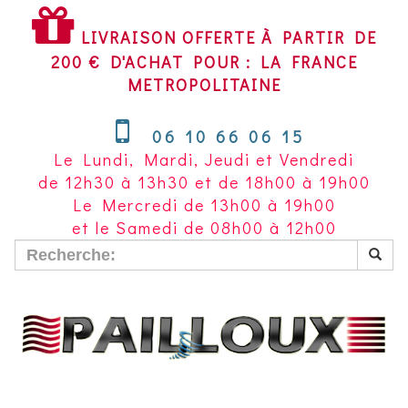
LIVRAISON
OFFERTE
LIVRAISON OFFERTE À PARTIR DE
À
200 € D'ACHAT POUR : LA FRANCE
PARTIR
METROPOLITAINE
DE
200
06 10 66 06 15
€
Le Lundi, Mardi, Jeudi et Vendredi
D'ACHAT
de 12h30 à 13h30 et de 18h00 à 19h00
POUR
Le Mercredi de 13h00 à 19h00
LA
et le Samedi de 08h00 à 12h00
FRANCE
METROPOLITAINE~