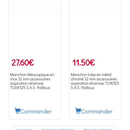
27.60
€
11.50
€
Manchon télescopique en
Manchon tube en métal
inox 32 mm accessoires
chromé 32 mm accessoires
aspiration drainvac
aspiration drainvac TU10125
TU08125 S.A.S Pailloux
S.A.S Pailloux
Commander
Commander
Accessoires
Aspirations centralisées
Pièces de rechanges