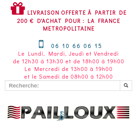
LIVRAISON
OFFERTE
LIVRAISON OFFERTE À PARTIR DE
À
200 € D'ACHAT POUR : LA FRANCE
PARTIR
METROPOLITAINE
DE
200
06 10 66 06 15
€
Le Lundi, Mardi, Jeudi et Vendredi
D'ACHAT
de 12h30 à 13h30 et de 18h00 à 19h00
POUR
Le Mercredi de 13h00 à 19h00
LA
et le Samedi de 08h00 à 12h00
FRANCE
METROPOLITAINE~