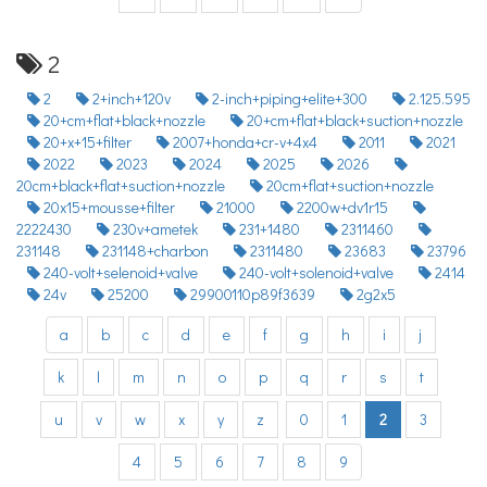
2
2
2+inch+120v
2-inch+piping+elite+300
2.125.595
20+cm+flat+black+nozzle
20+cm+flat+black+suction+nozzle
20+x+15+filter
2007+honda+cr-v+4x4
2011
2021
2022
2023
2024
2025
2026
20cm+black+flat+suction+nozzle
20cm+flat+suction+nozzle
20x15+mousse+filter
21000
2200w+dv1r15
2222430
230v+ametek
231+1480
2311460
231148
231148+charbon
2311480
23683
23796
240-volt+selenoid+valve
240-volt+solenoid+valve
2414
24v
25200
29900110p89f3639
2g2x5
a
b
c
d
e
f
g
h
i
j
k
l
m
n
o
p
q
r
s
t
u
v
w
x
y
z
0
1
2
3
4
5
6
7
8
9