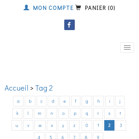
MON COMPTE
PANIER (0)
ek!
Accueil
>
Tag 2
a
b
c
d
e
f
g
h
i
j
k
l
m
n
o
p
q
r
s
t
u
v
w
x
y
z
0
1
2
3
4
5
6
7
8
9