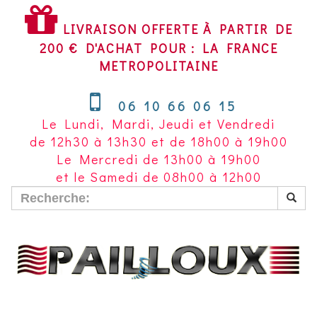
LIVRAISON
OFFERTE
LIVRAISON OFFERTE À PARTIR DE
À
200 € D'ACHAT POUR : LA FRANCE
PARTIR
METROPOLITAINE
DE
200
06 10 66 06 15
€
Le Lundi, Mardi, Jeudi et Vendredi
D'ACHAT
de 12h30 à 13h30 et de 18h00 à 19h00
POUR
Le Mercredi de 13h00 à 19h00
LA
et le Samedi de 08h00 à 12h00
FRANCE
METROPOLITAINE~