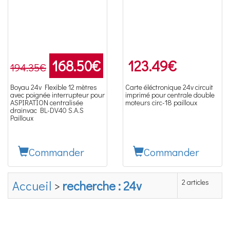
168.50
€
123.49
€
194.35€
Boyau 24v Flexible 12 mètres
Carte éléctronique 24v circuit
avec poignée interrupteur pour
imprimé pour centrale double
ASPIRATION centralisée
moteurs circ-18 pailloux
drainvac BL-DV40 S.A.S
Pailloux
Commander
Commander
2 articles
Accueil
>
recherche : 24v