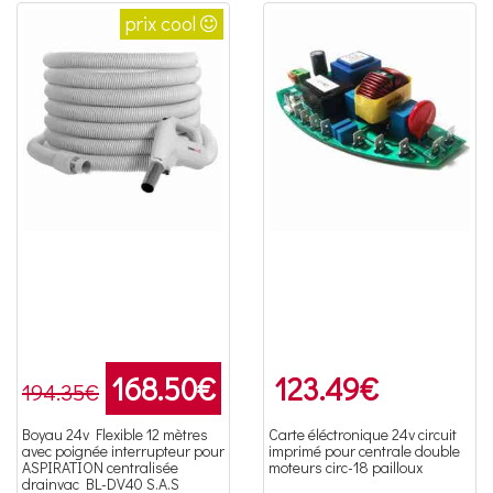
prix cool
168.50
€
123.49
€
194.35€
Boyau 24v Flexible 12 mètres
Carte éléctronique 24v circuit
avec poignée interrupteur pour
imprimé pour centrale double
ASPIRATION centralisée
moteurs circ-18 pailloux
drainvac BL-DV40 S.A.S