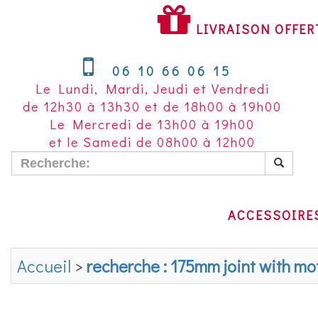
LIVRAISON
OFFERTE
LIVRAISON OFFER
À
PARTIR
06 10 66 06 15
DE
Le Lundi, Mardi, Jeudi et Vendredi
200
de 12h30 à 13h30 et de 18h00 à 19h00
€
Le Mercredi de 13h00 à 19h00
D'ACHAT
et le Samedi de 08h00 à 12h00
POUR
LA
FRANCE
METROPOLITAINE
ACCESSOIRE
Accueil
>
recherche : 175mm joint with m