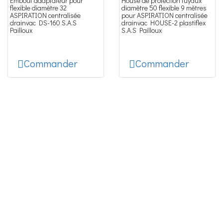
Embout adaptateur pour
House de protection tuyaux
flexible diamètre 32
diamètre 50 flexible 9 mètres
ASPIRATION centralisée
pour ASPIRATION centralisée
drainvac DS-160 S.A.S
drainvac HOUSE-2 plastiflex
Pailloux
S.A.S Pailloux
Commander
Commander