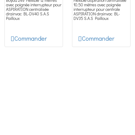
Boyau 24v Flexible 12 mètres
Flexible aspiration centralisée
avec poignée interrupteur pour
10,50 mètres avec poignée
ASPIRATION centralisée
interrupteur pour centrale
drainvac BL-DV40 S.A.S
ASPIRATION drainvac BL-
Pailloux
DV35 S.A.S Pailloux
Commander
Commander