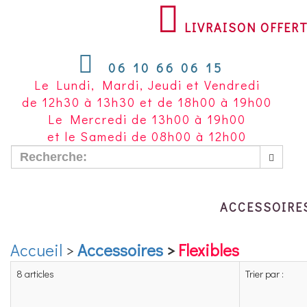
LIVRAISON
OFFERTE
LIVRAISON OFFER
À
PARTIR
06 10 66 06 15
DE
Le Lundi, Mardi, Jeudi et Vendredi
200
de 12h30 à 13h30 et de 18h00 à 19h00
€
Le Mercredi de 13h00 à 19h00
D'ACHAT
et le Samedi de 08h00 à 12h00
POUR
LA
FRANCE
METROPOLITAINE~
ACCESSOIRE
Accueil
>
Accessoires
>
Flexibles
8 articles
Trier par :