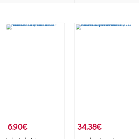
6.90
€
34.38
€