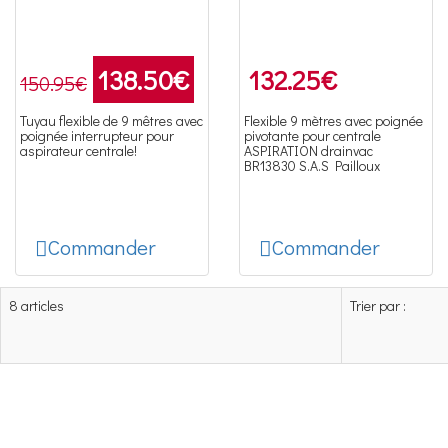
138.50
€
132.25
€
150.95€
Tuyau flexible de 9 mêtres avec
Flexible 9 mètres avec poignée
poignée interrupteur pour
pivotante pour centrale
aspirateur centrale!
ASPIRATION drainvac
BR13830 S.A.S Pailloux
Commander
Commander
8 articles
Trier par :