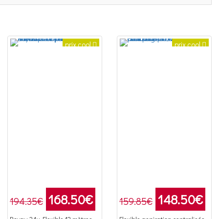
prix cool
prix cool
168.50
€
148.50
€
194.35€
159.85€