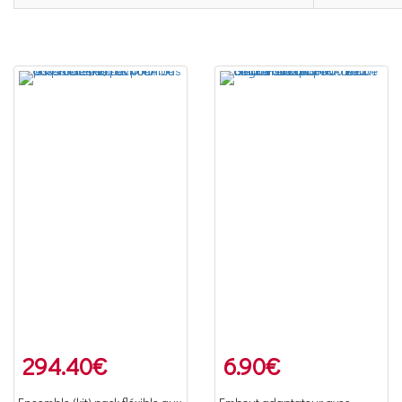
294.40
€
6.90
€