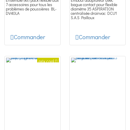
Ensemble (kit) pack fléxible aux
Embout adaptateur avec
7 accessoires pour tous les
bague contact pour flexible
problèmes de poussières BL-
diamètre 35 ASPIRATION
DV40LA
centralisée drainvac DCU1
S.A.S Pailloux
Commander
Commander
prix cool