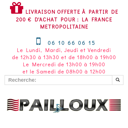
LIVRAISON
OFFERTE
LIVRAISON OFFERTE À PARTIR DE
À
200 € D'ACHAT POUR : LA FRANCE
PARTIR
METROPOLITAINE
DE
200
06 10 66 06 15
€
Le Lundi, Mardi, Jeudi et Vendredi
D'ACHAT
de 12h30 à 13h30 et de 18h00 à 19h00
POUR
Le Mercredi de 13h00 à 19h00
LA
et le Samedi de 08h00 à 12h00
FRANCE
METROPOLITAINE~