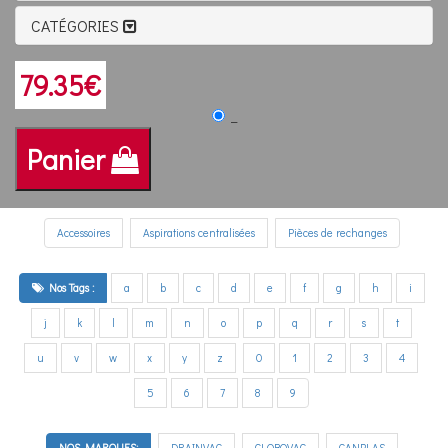
CATÉGORIES
79.35€
_
Panier
Accessoires
Aspirations centralisées
Pièces de rechanges
Nos Tags :
a
b
c
d
e
f
g
h
i
j
k
l
m
n
o
p
q
r
s
t
u
v
w
x
y
z
0
1
2
3
4
5
6
7
8
9
NOS MARQUES:
DRAINVAC
GLOBOVAC
CANPLAS