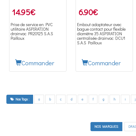
14.95
€
6.90
€
Prise de service en PVC
Embout adaptateur avec
utilitaire ASPIRATION
bague contact pour flexible
drainvac PR20125 S.A.S
diamètre 35 ASPIRATION
Pailloux
centralisée drainvac DCU1
S.A.S Pailloux
Commander
Commander
Nos Tags :
a
b
c
d
e
f
g
h
i
j
NOS MARQUES:
DRA