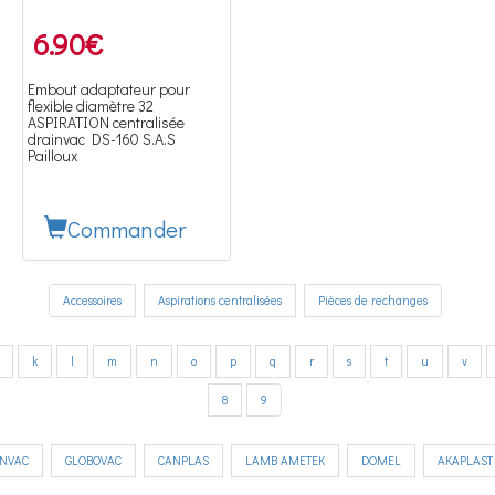
6.90
€
Embout adaptateur pour
flexible diamètre 32
ASPIRATION centralisée
drainvac DS-160 S.A.S
Pailloux
Commander
Accessoires
Aspirations centralisées
Pièces de rechanges
k
l
m
n
o
p
q
r
s
t
u
v
8
9
INVAC
GLOBOVAC
CANPLAS
LAMB AMETEK
DOMEL
AKAPLAST