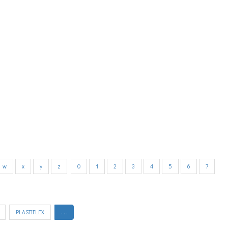
w
x
y
z
0
1
2
3
4
5
6
7
PLASTIFLEX
. . .