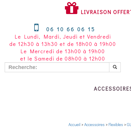
LIVRAISON
OFFERTE
LIVRAISON OFFER
À
PARTIR
06 10 66 06 15
DE
Le Lundi, Mardi, Jeudi et Vendredi
200
de 12h30 à 13h30 et de 18h00 à 19h00
€
Le Mercredi de 13h00 à 19h00
D'ACHAT
et le Samedi de 08h00 à 12h00
POUR
LA
FRANCE
METROPOLITAINE
ACCESSOIRE
Accueil
>
Accessoires
>
Flexibles
>
G